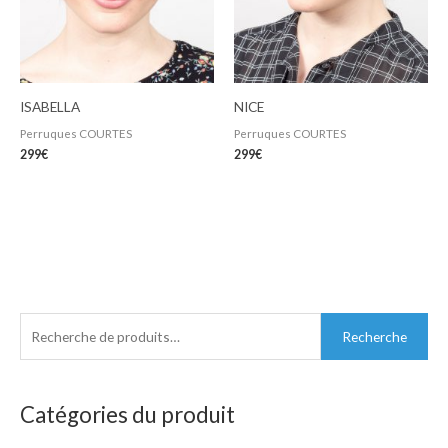
ISABELLA
NICE
Perruques COURTES
Perruques COURTES
299
€
299
€
R
Recherche
e
c
h
Catégories du produit
e