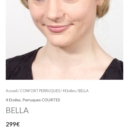
Accueil
/
CONFORT PERRUQUES
/
4 Etoiles
/ BELLA
4 Etoiles
,
Perruques COURTES
BELLA
299
€