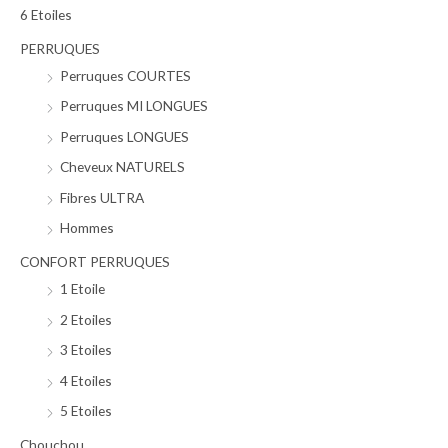
r
6 Etoiles
c
PERRUQUES
h
Perruques COURTES
e
Perruques MI LONGUES
p
Perruques LONGUES
o
Cheveux NATURELS
u
Fibres ULTRA
r
Hommes
:
CONFORT PERRUQUES
1 Etoile
2 Etoiles
3 Etoiles
4 Etoiles
5 Etoiles
Chouchou