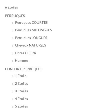
r
6 Etoiles
c
PERRUQUES
h
Perruques COURTES
e
Perruques MI LONGUES
p
Perruques LONGUES
o
Cheveux NATURELS
u
Fibres ULTRA
r
Hommes
:
CONFORT PERRUQUES
1 Etoile
2 Etoiles
3 Etoiles
4 Etoiles
5 Etoiles