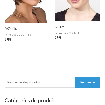
BELLA
ARMINE
Perruques COURTES
Perruques COURTES
299
€
399
€
R
Recherche
e
c
h
Catégories du produit
e